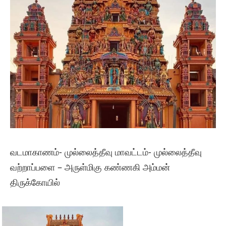
வடமாகாணம்- முல்லைத்தீவு மாவட்டம்- முல்லைத்தீவு
வற்றாப்பளை – அருள்மிகு கண்ணகி அம்மன்
திருக்கோயில்