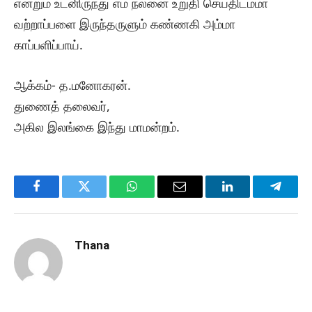
என்றும் உடனிருந்து எம் நலனை உறுதி செய்திடம்மா
வற்றாப்பளை இருந்தருளும் கண்ணகி அம்மா
காப்பளிப்பாய்.
ஆக்கம்- த.மனோகரன்.
துணைத் தலைவர்,
அகில இலங்கை இந்து மாமன்றம்.
Facebook
Twitter
WhatsApp
Email
LinkedIn
Telegr
Thana