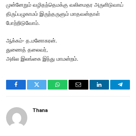
முன்னேறும் வழிதந்தெமக்கு வலிமைதர அருளிடுவாய்
திருப்பழுகாமம் இருந்தருளும் மாதவன்தாள்
போற்றிடுவோம்.
ஆக்கம்- த.மனோகரன்.
துணைத் தலைவர்,
அகில இலங்கை இந்து மாமன்றம்.
Facebook
Twitter
WhatsApp
Email
LinkedIn
Telegr
Thana