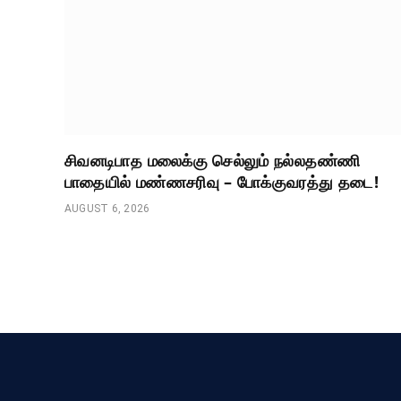
சிவனடிபாத மலைக்கு செல்லும் நல்லதண்ணி
பாதையில் மண்ணசரிவு – போக்குவரத்து தடை!
AUGUST 6, 2026