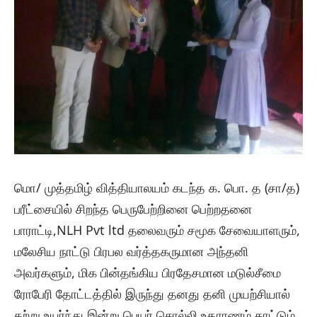
மொ/ முத்தமிழ் வித்தியாலயம் கடந்த க. பொ. த (சா/த)
பரீட்சையில் சிறந்த பெருபேற்றினை பெற்றதனை
பாராட்டி,NLH Pvt ltd தலைவரும் சமூக சேவையாளரும்,
மலேசிய நாட்டு பிரபல வர்த்தகருமான அந்தனி
அவர்களும், மிக பின்தங்கிய பிரதேசமான மடுல்சீமை
ரோபேரி தோட்டத்தில் இருந்து தனது தனி முயற்சியால்
கற்று உயர்ந்து இன்று பெயர் சொல்லி உதாரணம் காட்டும்