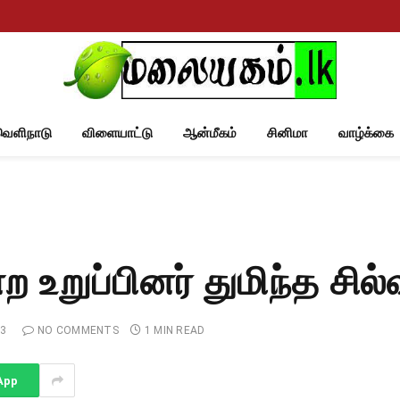
வெளிநாடு
விளையாட்டு
ஆன்மீகம்
சினிமா
வாழ்க்கை
 உறுப்பினர் துமிந்த சில
23
NO COMMENTS
1 MIN READ
App