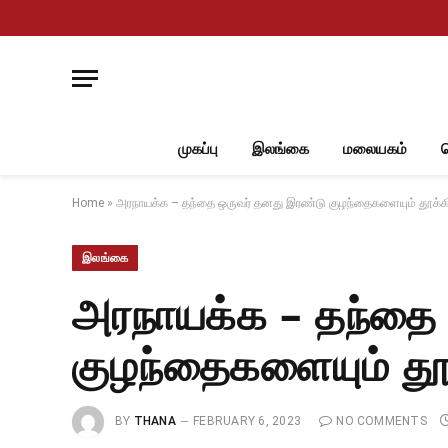
முகப்பு
இலங்கை
மலையகம்
Home
»
அரநாயக்க – தந்தை ஒருவர் தனது இரண்டு குழந்தைகளையும் தூக்க
இலங்கை
அரநாயக்க – தந்தை
குழந்தைகளையும் தூ
BY
THANA
FEBRUARY 6, 2023
NO COMMENTS