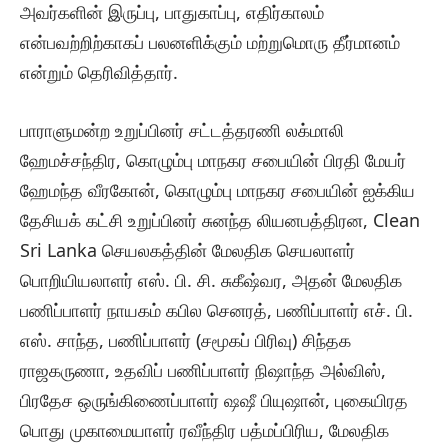
அவர்களின் இருப்பு, பாதுகாப்பு, எதிர்காலம்
என்பவற்றிற்காகப் பலனளிக்கும் மற்றுமொரு தீர்மானம்
என்றும் தெரிவித்தார்.
பாராளுமன்ற உறுப்பினர் சட்டத்தரணி லக்மாலி
ஹேமச்சந்திர, கொழும்பு மாநகர சபையின் பிரதி மேயர்
ஹேமந்த வீரகோன், கொழும்பு மாநகர சபையின் ஐக்கிய
தேசியக் கட்சி உறுப்பினர் சுனந்த லியனபத்திரன, Clean
Sri Lanka செயலகத்தின் மேலதிக செயலாளர்
பொறியியலாளர் எஸ். பி. சி. சுகீஷ்வர, அதன் மேலதிக
பணிப்பாளர் நாயகம் கபில செனரத், பணிப்பாளர் எச். பி.
எஸ். சாந்த, பணிப்பாளர் (சமூகப் பிரிவு) சிந்தக
ராஜகருணா, உதவிப் பணிப்பாளர் நிஷாந்த அல்விஸ்,
பிரதேச ஒருங்கிணைப்பாளர் ஷஷீ பியுஷான், புகையிரத
பொது முகாமையாளர் ரவீந்திர பத்மப்பிரிய, மேலதிக