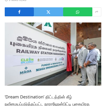
3 MINS READ
‘Dream Destination’ திட்டத்தின் கீழ்
நவீனமயப்படுத்தப்பட்ட நாராஹேன்பிட்டி புகையிரத