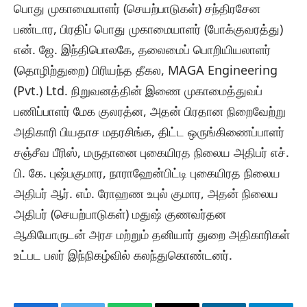
பொது முகாமையாளர் (செயற்பாடுகள்) சந்திரசேன
பண்டார, பிரதிப் பொது முகாமையாளர் (போக்குவரத்து)
என். ஜே. இந்திபொலகே, தலைமைப் பொறியியலாளர்
(தொழிற்துறை) பிரியந்த தீகல, MAGA Engineering
(Pvt.) Ltd. நிறுவனத்தின் இணை முகாமைத்துவப்
பணிப்பாளர் மேக குலரத்ன, அதன் பிரதான நிறைவேற்று
அதிகாரி பியதாச மதரசிங்க, திட்ட ஒருங்கிணைப்பாளர்
சஞ்சீவ பீரிஸ், மருதானை புகையிரத நிலைய அதிபர் எச்.
பி. கே. புஷ்பகுமார, நாராஹேன்பிட்டி புகையிரத நிலைய
அதிபர் ஆர். எம். ரோஹண உபுல் குமார, அதன் நிலைய
அதிபர் (செயற்பாடுகள்) மதுஷ் குணவர்தன
ஆகியோருடன் அரச மற்றும் தனியார் துறை அதிகாரிகள்
உட்பட பலர் இந்நிகழ்வில் கலந்துகொண்டனர்.