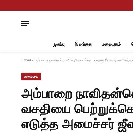
முகப்பு
இலங்கை
மலையகம்
Home
»
அம்பாறை நாவிதன்வெளி பிரதேச மக்களுக்கு குடிநீர் வசதியை பெற்
இலங்கை
அம்பாறை நாவிதன்வெள
வசதியை பெற்றுக்கொ
எடுத்த அமைச்சர் 