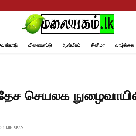
வெளிநாடு
விளையாட்டு
ஆன்மீகம்
சினிமா
வாழ்க்கை
ேச செயலக நுழைவாயிலில
1 MIN READ