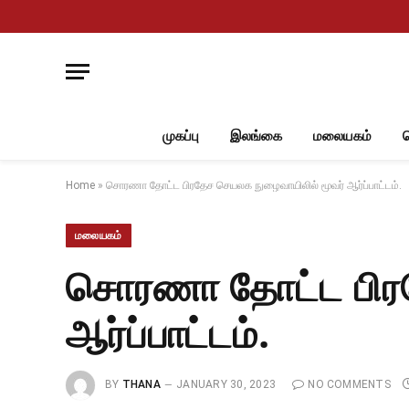
முகப்பு
இலங்கை
மலையகம்
Home
»
சொரணா தோட்ட பிரதேச செயலக நுழைவாயிலில் மூவர் ஆர்ப்பாட்டம்.
மலையகம்
சொரணா தோட்ட பிரத
ஆர்ப்பாட்டம்.
BY
THANA
JANUARY 30, 2023
NO COMMENTS