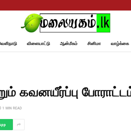
வெளிநாடு
விளையாட்டு
ஆன்மீகம்
சினிமா
வாழ்க்கை
ம் கவனயீர்ப்பு போராட்டம
1 MIN READ
App