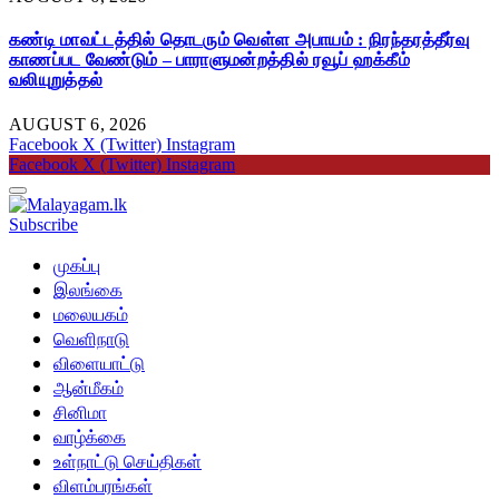
கண்டி மாவட்டத்தில் தொடரும் வெள்ள அபாயம் : நிரந்தரத்தீர்வு
காணப்பட வேண்டும் – பாராளுமன்றத்தில் ரவூப் ஹக்கீம்
வலியுறுத்தல்
AUGUST 6, 2026
Facebook
X (Twitter)
Instagram
Facebook
X (Twitter)
Instagram
Subscribe
முகப்பு
இலங்கை
மலையகம்
வெளிநாடு
விளையாட்டு
ஆன்மீகம்
சினிமா
வாழ்க்கை
உள்நாட்டு செய்திகள்
விளம்பரங்கள்