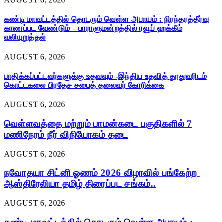
கண்டி மாவட்டத்தில் தொடரும் வெள்ள அபாயம் : நிரந்தரத்தீர்வு
காணப்பட வேண்டும் – பாராளுமன்றத்தில் ரவூப் ஹக்கீம்
வலியுறுத்தல்
AUGUST 6, 2026
பாதிக்கப்பட்டவர்களுக்கு உதவவும் -இந்திய உதவித் தூதுவரிடம்
கொட்டகலை பிரதேச சபைத் தலைவர் கோரிக்கை
AUGUST 6, 2026
வெள்ளவத்தை மற்றும் பாமன்கடை பகுதிகளில் 7
மணிநேரம் நீர் விநியோகம் தடை
AUGUST 6, 2026
நவோதயா சிட்னி ஓணம் 2026 விழாவில் பங்கேற்ற
ஆஸ்திரேலியா தமிழ் திரைப்பட சங்கம்..
AUGUST 6, 2026