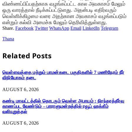
விண்ணப்பிப்பதற்காக வழங்கப்பட்ட கால அவகாசம் மேலும்
ஒரு வாரத்தால் நீடிக்கப்பட்டுளது. அதன்படி எதிர்வரும்
வெள்ளிக்கிழமை வரை அதற்கான அவகாசம் வழங்கப்படும்
என்றும் கல்வி அமைச்சு மேலும் தெரிவித்துள்ளது.
Share.
Facebook
Twitter
WhatsApp
Email
LinkedIn
Telegram
Thana
Related
Posts
வெள்ளவத்தை மற்றும் பாமன்கடை பகுதிகளில் 7 மணிநேரம் நீர்
விநியோகம் தடை
AUGUST 6, 2026
கண்டி மாவட்டத்தில் தொடரும் வெள்ள அபாயம் : நிரந்தரத்தீர்வு
காணப்பட வேண்டும் – பாராளுமன்றத்தில் ரவூப் ஹக்கீம்
வலியுறுத்தல்
AUGUST 6, 2026