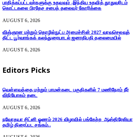
பாதிக்கப்பட்டவர்களுக்கு உதவவும் -இந்திய உதவித் தூதுவரிடம்
கொட்டகலை பிரதேச சபைத் தலைவர் கோரிக்கை
AUGUST 6, 2026
விஞ்ஞான மற்றும் தொழில்நுட்ப அமைச்சின் 2027 வரவுசெலவுத்
திட்ட பூர்வாங்கக் கலந்துரையாடல் ஜனாதிபதி தலைமையில்
AUGUST 6, 2026
Editors Picks
வெள்ளவத்தை மற்றும் பாமன்கடை பகுதிகளில் 7 மணிநேரம் நீர்
விநியோகம் தடை
AUGUST 6, 2026
நவோதயா சிட்னி ஓணம் 2026 விழாவில் பங்கேற்ற ஆஸ்திரேலியா
தமிழ் திரைப்பட சங்கம்..
AUGUST 6, 2026