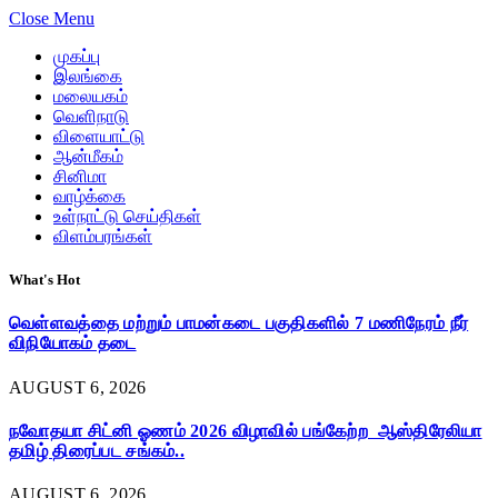
Close Menu
முகப்பு
இலங்கை
மலையகம்
வெளிநாடு
விளையாட்டு
ஆன்மீகம்
சினிமா
வாழ்க்கை
உள்நாட்டு செய்திகள்
விளம்பரங்கள்
What's Hot
வெள்ளவத்தை மற்றும் பாமன்கடை பகுதிகளில் 7 மணிநேரம் நீர்
விநியோகம் தடை
AUGUST 6, 2026
நவோதயா சிட்னி ஓணம் 2026 விழாவில் பங்கேற்ற ஆஸ்திரேலியா
தமிழ் திரைப்பட சங்கம்..
AUGUST 6, 2026