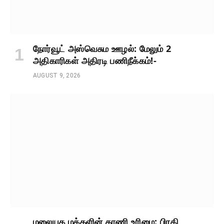
நோர்வூட் அஸ்வெசும ஊழல்: மேலும் 2
அதிகாரிகள் அதிரடி பணிநீக்கம்!-
AUGUST 9, 2026
மலையக மக்களின் காணி உரிமை: பிரதி