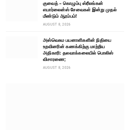
குவைத் – கொழும்பு ஸ்ரீலங்கன்
எயார்லைன்ஸ் சேவைகள் இன்று முதல்
மீண்டும் ஆரம்பம்!
AUGUST 8, 2026
அஸ்வெசும பயனாளிகளின் நிதியை
உறவினரின் கணக்கிற்கு மாற்றிய
அதிகாரி: தலவாக்கலையில் பொலிஸ்
விசாரணை;
AUGUST 8, 2026