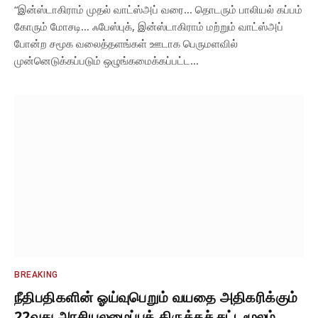
“இன்ஸ்டாகிராம் முதல் வாட்ஸ்அப் வரை… தொடரும் பாலியல் கப்பம்
கோரும் மோசடி… ஃபேஸ்புக், இன்ஸ்டாகிராம் மற்றும் வாட்ஸ்அப்
போன்ற சமூக வலைத்தளங்கள் ஊடாக பெருமளவில்
முன்னெடுக்கப்படும் ஒழுங்கமைக்கப்பட்ட…
BREAKING
நீதிபதிகளின் ஓய்வுபெறும் வயதை அதிகரிக்கும்
22வது அரசியலமைப்புத் திருத்தச் சட்டமூலம்