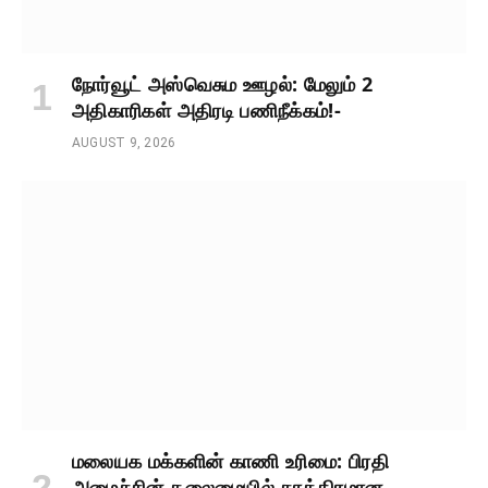
நோர்வூட் அஸ்வெசும ஊழல்: மேலும் 2
அதிகாரிகள் அதிரடி பணிநீக்கம்!-
AUGUST 9, 2026
மலையக மக்களின் காணி உரிமை: பிரதி
அமைச்சின் தலைமையில் காத்திரமான