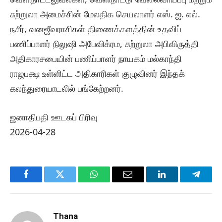
சுற்றுலா அமைச்சின் மேலதிக செயலாளர் எஸ். ஐ. எல்.
நசீர், வனஜீவராசிகள் திணைக்களத்தின் உதவிப்
பணிப்பாளர் நிலுஷி அபேவிக்ரம, சுற்றுலா அபிவிருத்தி
அதிகாரசபையின் பணிப்பாளர் நாயகம் மல்காந்தி
ராஜபக்ஷ உள்ளிட்ட அதிகாரிகள் குழுவினர் இந்தக்
கலந்துரையாடலில் பங்கேற்றனர்.
ஜனாதிபதி ஊடகப் பிரிவு
2026-04-28
Facebook
Twitter
WhatsApp
Email
LinkedIn
Telegr
Thana