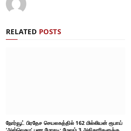
RELATED
POSTS
நோர்வூட் பிரதேச செயலகத்தில் 162 மில்லியன் ரூபாய்
‘அஸ்வெசும’ பண மோசடி: மேலும் 3 அதிகாரிகளுக்கு