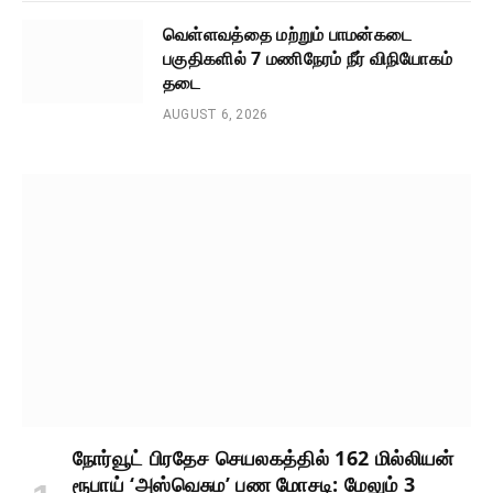
வெள்ளவத்தை மற்றும் பாமன்கடை
பகுதிகளில் 7 மணிநேரம் நீர் விநியோகம்
தடை
AUGUST 6, 2026
நோர்வூட் பிரதேச செயலகத்தில் 162 மில்லியன்
ரூபாய் ‘அஸ்வெசும’ பண மோசடி: மேலும் 3