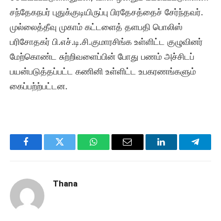
சந்தேகநபர் புதுக்குடியிருப்பு பிரதேசத்தைச் சேர்ந்தவர்.
முல்லைத்தீவு முகாம் கட்டளைத் தளபதி பொலிஸ்
பரிசோதகர் பி.எச்.டி.சி.குமாரசிங்க உள்ளிட்ட குழுவினர்
மேற்கொண்ட சுற்றிவளைப்பின் போது பணம் அச்சிடப்
பயன்படுத்தப்பட்ட கணினி உள்ளிட்ட உபகரணங்களும்
கைப்பற்ற்பட்டன.
Facebook
Twitter
WhatsApp
Email
LinkedIn
Telegr
Thana