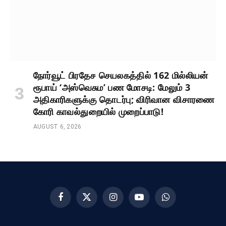
நோர்வூட் பிரதேச செயலகத்தில் 162 மில்லியன்
ரூபாய் ‘அஸ்வெசும’ பண மோசடி: மேலும் 3
அதிகாரிகளுக்கு தொடர்பு; விரிவான விசாரணை
கோரி காவல்துறையில் முறைப்பாடு!
AUGUST 6, 2026
Facebook
X
Instagram
YouTube
WhatsApp
(Twitter)