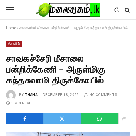
Home
»
சாவகச்சேரி மீசாலை பன்றிக்கேணி – அருள்மிகு கந்தசுவாமி திருக்கோயில்
கோவில்
சாவகச்சேரி மீசாலை
பன்றிக்கேணி – அருள்மிகு
கந்தசுவாமி திருக்கோயில்
BY
THANA
DECEMBER 18, 2022
NO COMMENTS
1 MIN READ