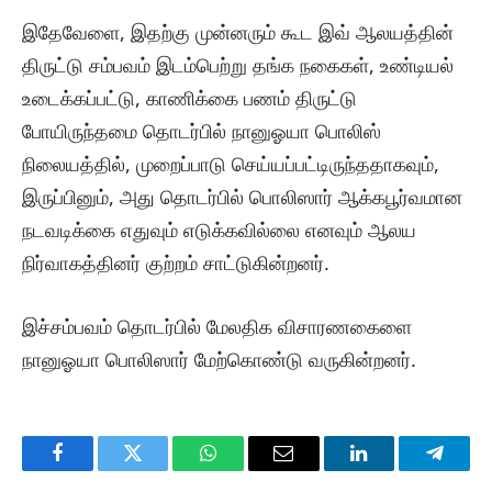
இதேவேளை, இதற்கு முன்னரும் கூட இவ் ஆலயத்தின்
திருட்டு சம்பவம் இடம்பெற்று தங்க நகைகள், உண்டியல்
உடைக்கப்பட்டு, காணிக்கை பணம் திருட்டு
போயிருந்தமை தொடர்பில் நானுஓயா பொலிஸ்
நிலையத்தில், முறைப்பாடு செய்யப்பட்டிருந்ததாகவும்,
இருப்பினும், அது தொடர்பில் பொலிஸார் ஆக்கபூர்வமான
நடவடிக்கை எதுவும் எடுக்கவில்லை எனவும் ஆலய
நிர்வாகத்தினர் குற்றம் சாட்டுகின்றனர்.
இச்சம்பவம் தொடர்பில் மேலதிக விசாரணகைளை
நானுஓயா பொலிஸார் மேற்கொண்டு வருகின்றனர்.
Facebook
Twitter
WhatsApp
Email
LinkedIn
Telegr