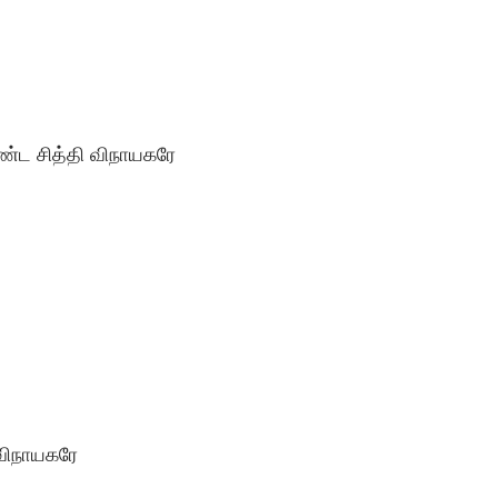
ட சித்தி விநாயகரே
ிவிநாயகரே