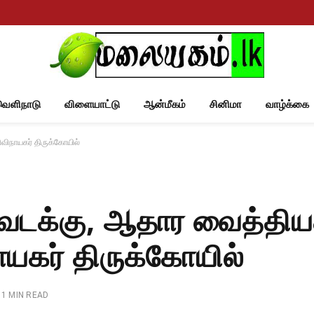
வெளிநாடு
விளையாட்டு
ஆன்மீகம்
சினிமா
வாழ்க்கை
ிநாயகர் திருக்கோயில்
வடக்கு, ஆதார வைத்தி
ாயகர் திருக்கோயில்
1 MIN READ