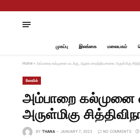
முகப்பு
இலங்கை
மலையகம்
Home
»
அம்பாறை கல்முனை வடக்கு, ஆதார வைத்தியசாலை அருள்மிகு சித்திவ
கோவில்
அம்பாறை கல்முனை 
அருள்மிகு சித்திவிந
BY
THANA
JANUARY 7, 2023
NO COMMENTS