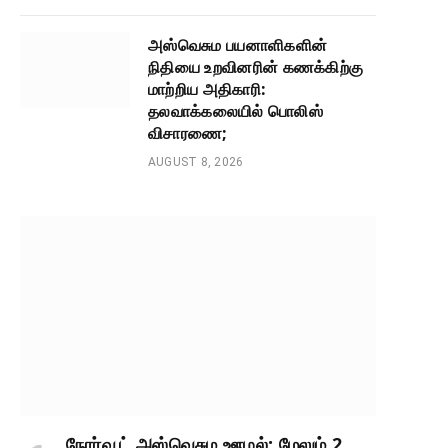
அஸ்வெசும பயனாளிகளின்
நிதியை உறவினரின் கணக்கிற்கு
மாற்றிய அதிகாரி:
தலவாக்கலையில் பொலிஸ்
விசாரணை;
AUGUST 8, 2026
நோர்வூட் அஸ்வெசும ஊழல்: மேலும் 2