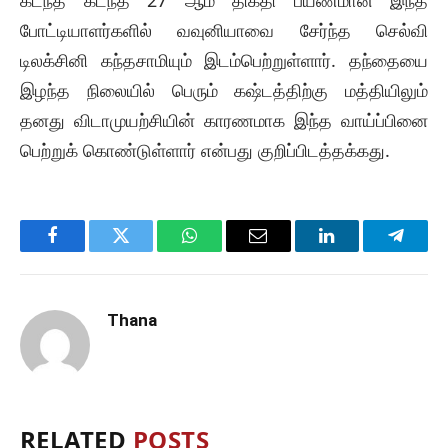
கடந்த கடந்த 27 ஆம் திகதி பயணமான இந்த
போட்டியாளர்களில் வவுனியாவை சேர்ந்த செல்வி
டிலக்சினி கந்தசாமியும் இடம்பெற்றுள்ளார். தந்தையை
இழந்த நிலையில் பெரும் கஷ்டத்திற்கு மத்தியிலும்
தனது விடாமுயற்சியின் காரணமாக இந்த வாய்ப்பினை
பெற்றுக் கொண்டுள்ளார் என்பது குறிப்பிடத்தக்கது.
Facebook
Twitter
WhatsApp
Email
LinkedIn
Telegr
Thana
RELATED
POSTS