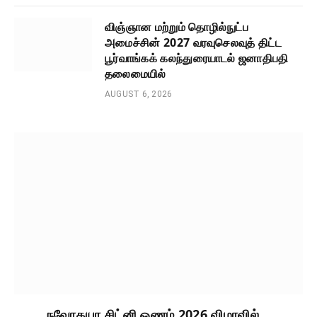
விஞ்ஞான மற்றும் தொழில்நுட்ப
அமைச்சின் 2027 வரவுசெலவுத் திட்ட
பூர்வாங்கக் கலந்துரையாடல் ஜனாதிபதி
தலைமையில்
AUGUST 6, 2026
நவோதயா சிட்னி ஓணம் 2026 விழாவில்