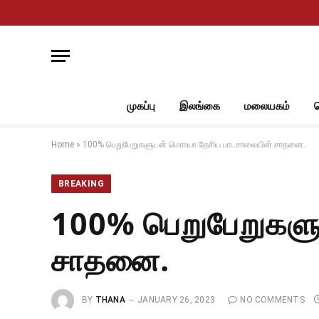
முகப்பு
இலங்கை
மலையகம்
Home
»
100% பெறுபேறுகளுடன் மெராயா தேசிய பாடசாலையின் சாதனை.
BREAKING
100% பெறுபேறுகளு
சாதனை.
BY
THANA
JANUARY 26, 2023
NO COMMENTS