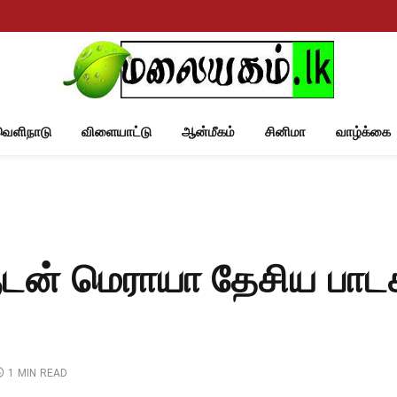
வெளிநாடு
விளையாட்டு
ஆன்மீகம்
சினிமா
வாழ்க்கை
டன் மெராயா தேசிய பாட
1 MIN READ