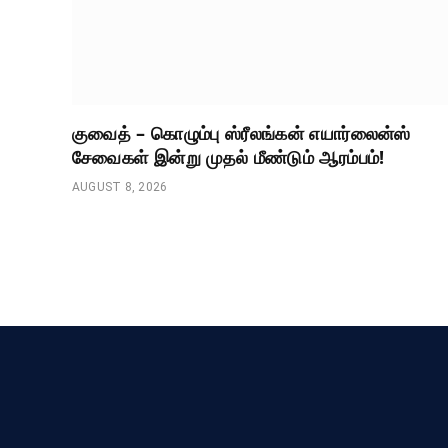
குவைத் – கொழும்பு ஸ்ரீலங்கன் எயார்லைன்ஸ்
சேவைகள் இன்று முதல் மீண்டும் ஆரம்பம்!
AUGUST 8, 2026