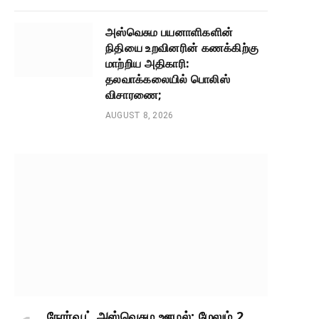
அஸ்வெசும பயனாளிகளின்
நிதியை உறவினரின் கணக்கிற்கு
மாற்றிய அதிகாரி:
தலவாக்கலையில் பொலிஸ்
விசாரணை;
AUGUST 8, 2026
நோர்வூட் அஸ்வெசும ஊழல்: மேலும் 2