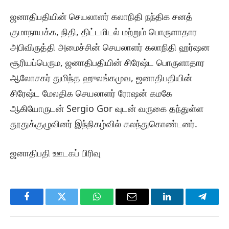
ஜனாதிபதியின் செயலாளர் கலாநிதி நந்திக சனத்
குமாநாயக்க, நிதி, திட்டமிடல் மற்றும் பொருளாதார
அபிவிருத்தி அமைச்சின் செயலாளர் கலாநிதி ஹர்ஷன
சூரியப்பெரும, ஜனாதிபதியின் சிரேஷ்ட பொருளாதார
ஆலோசகர் துமிந்த ஹுலங்கமுவ, ஜனாதிபதியின்
சிரேஷ்ட மேலதிக செயலாளர் ரோஷன் கமகே
ஆகியோருடன் Sergio Gor வுடன் வருகை தந்துள்ள
தூதுக்குழுவினர் இந்நிகழ்வில் கலந்துகொண்டனர்.
ஜனாதிபதி ஊடகப் பிரிவு
Facebook
Twitter
WhatsApp
Email
LinkedIn
Telegr