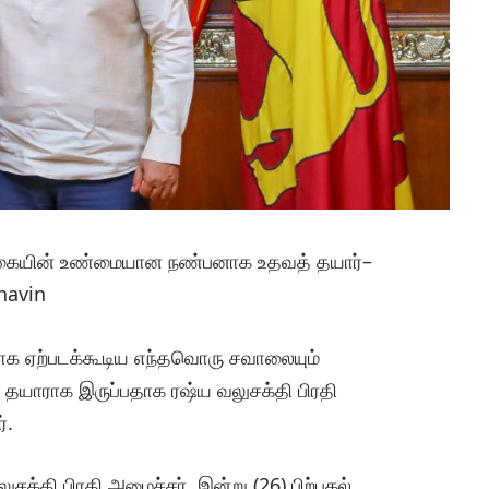
்கையின் உண்மையான நண்பனாக உதவத் தயார்–
havin
ணமாக ஏற்படக்கூடிய எந்தவொரு சவாலையும்
யாராக இருப்பதாக ரஷ்ய வலுசக்தி பிரதி
்.
சக்தி பிரதி அமைச்சர், இன்று (26) பிற்பகல்