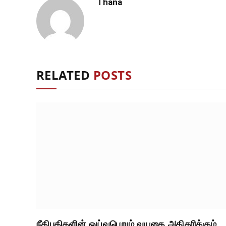
Thana
RELATED
POSTS
நீதிபதிகளின் ஓய்வுபெறும் வயதை அதிகரிக்கும்