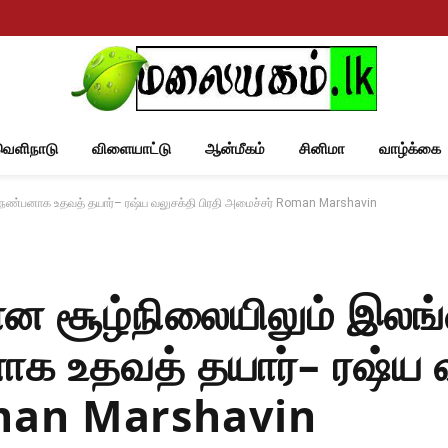
வெளிநாடு
விளையாட்டு
ஆன்மீகம்
சினிமா
வாழ்க்கை
ண்பனாக உதவத் தயார்– ரஷ்ய வலுசக்தி பிரதி அமைச்சர் Roman Marshavin
ன சூழ்நிலையிலும் இலங
 உதவத் தயார்– ரஷ்ய வ
oman Marshavin