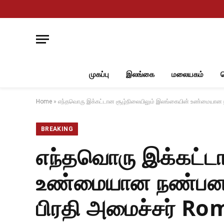
முகப்பு
இலங்கை
மலையகம்
Home
»
எந்தவொரு இக்கட்டான சூழ்நிலையிலும் இலங்கையின் உண்மையான ந
BREAKING
எந்தவொரு இக்கட்டா
உண்மையான நண்பனாக
பிரதி அமைச்சர் R