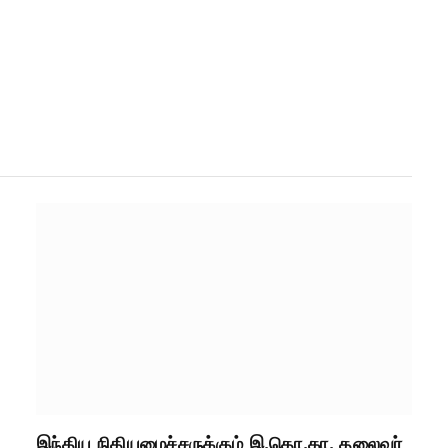
இந்திய நிதியமைச்சருக்கும் இ.தொ.கா. தலைவர்