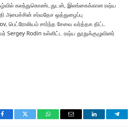
்நிகழ்வில் கலந்துகொண்டதுடன், இலங்கைக்கான ரஷ்ய
தி அமைச்சின் சர்வதேச ஒத்துழைப்பு
v, பெட்ரோலியம் சார்ந்த சேவை வர்த்தக திட்ட
ர் Sergey Rodin உள்ளிட்ட ரஷ்ய தூதுக்குழுவினர்
Facebook
Twitter
WhatsApp
Email
LinkedIn
Telegram