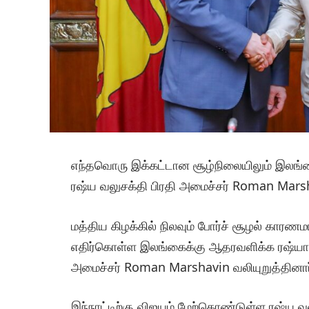
எந்தவொரு இக்கட்டான சூழ்நிலையிலும் இலங
ரஷ்ய வலுசக்தி பிரதி அமைச்சர் Roman Mars
மத்திய கிழக்கில் நிலவும் போர்ச் சூழல் கார
எதிர்கொள்ள இலங்கைக்கு ஆதரவளிக்க ரஷ்யா த
அமைச்சர் Roman Marshavin வலியுறுத்தினார
இந்நாட்டிற்கு விஜயம் மேற்கொண்டுள்ள ரஷ்ய வலு