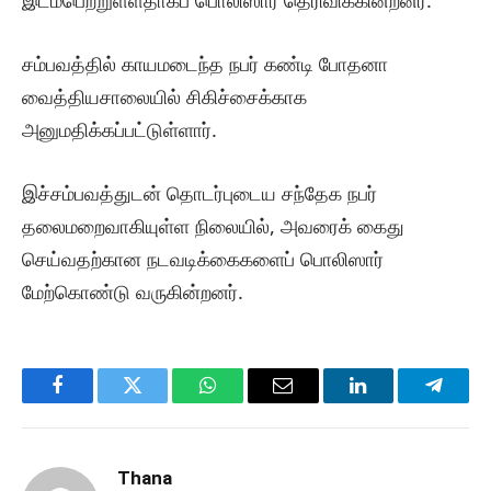
இடம்பெற்றுள்ளதாகப் பொலிஸார் தெரிவிக்கின்றனர்.
சம்பவத்தில் காயமடைந்த நபர் கண்டி போதனா
வைத்தியசாலையில் சிகிச்சைக்காக
அனுமதிக்கப்பட்டுள்ளார்.
இச்சம்பவத்துடன் தொடர்புடைய சந்தேக நபர்
தலைமறைவாகியுள்ள நிலையில், அவரைக் கைது
செய்வதற்கான நடவடிக்கைகளைப் பொலிஸார்
மேற்கொண்டு வருகின்றனர்.
Facebook
Twitter
WhatsApp
Email
LinkedIn
Telegr
Thana