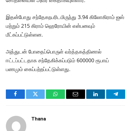
சோதனையில் அவர் கைதாகியுள்ளார்.
இதன்போது சந்தேகநபரிடமிருந்து 3.94 கிலோகிராம் ஐஸ்
மற்றும் 215 கிராம் ஹெரோயின் என்பனவும்
மீட்கப்பட்டுள்ளன.
அத்துடன் போதைப்பொருள் வர்த்தகத்தினால்
ஈட்டப்பட்டதாக சந்தேகிக்கப்படும் 600000 ரூபாய்
பணமும் கைப்பற்றப்பட்டுள்ளது.
Facebook
Twitter
WhatsApp
Email
LinkedIn
Telegr
Thana