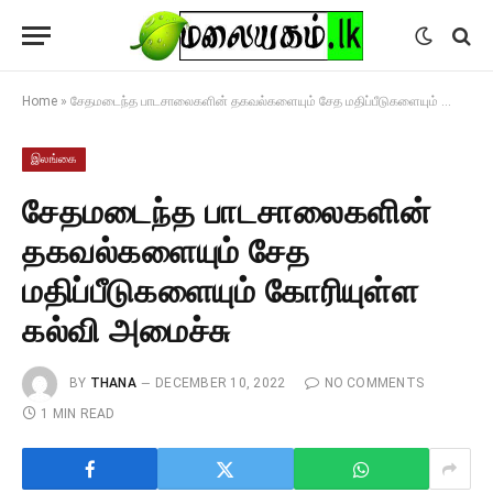
Home
»
சேதமடைந்த பாடசாலைகளின் தகவல்களையும் சேத மதிப்பீடுகளையும் கோரியுள்ள கல்வி அமைச்சு
இலங்கை
சேதமடைந்த பாடசாலைகளின்
தகவல்களையும் சேத
மதிப்பீடுகளையும் கோரியுள்ள
கல்வி அமைச்சு
BY
THANA
DECEMBER 10, 2022
NO COMMENTS
1 MIN READ