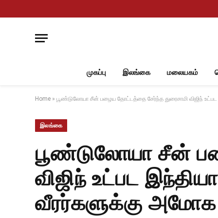
முகப்பு
இலங்கை
மலையகம்
Home
»
பூண்டுலோயா சீன் பழைய தோட்டத்தை சேர்ந்த துரைசாமி விஜிந் உட்ப
இலங்கை
பூண்டுலோயா சீன் ப
விஜிந் உட்பட இந்தி
வீரர்களுக்கு அமோக 