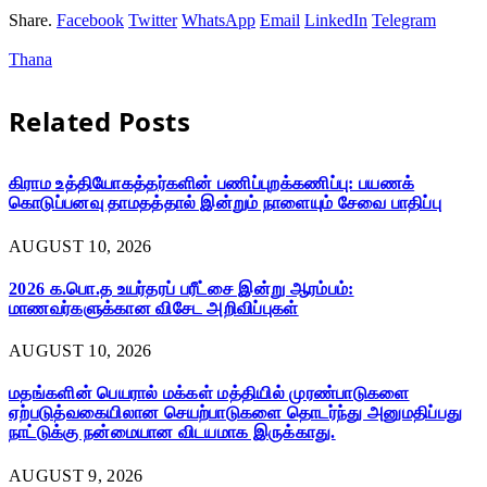
Share.
Facebook
Twitter
WhatsApp
Email
LinkedIn
Telegram
Thana
Related
Posts
கிராம உத்தியோகத்தர்களின் பணிப்புறக்கணிப்பு: பயணக்
கொடுப்பனவு தாமதத்தால் இன்றும் நாளையும் சேவை பாதிப்பு
AUGUST 10, 2026
2026 க.பொ.த உயர்தரப் பரீட்சை இன்று ஆரம்பம்:
மாணவர்களுக்கான விசேட அறிவிப்புகள்
AUGUST 10, 2026
மதங்களின் பெயரால் மக்கள் மத்தியில் முரண்பாடுகளை
ஏற்படுத்வகையிலான செயற்பாடுகளை தொடர்ந்து அனுமதிப்பது
நாட்டுக்கு நன்மையான விடயமாக இருக்காது.
AUGUST 9, 2026