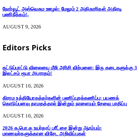
நோர்வூட் அஸ்வெசும ஊழல்: மேலும் 2 அதிகாரிகள் அதிரடி
பணிநீக்கம்!-
AUGUST 9, 2026
Editors Picks
கட்டுப்பாட்டு விலையை மீறி அரிசி விற்பனை: இரு கடைகளுக்கு 3
இலட்சம் ரூபா அபராதம்!
AUGUST 10, 2026
கிராம உத்தியோகத்தர்களின் பணிப்புறக்கணிப்பு: பயணக்
கொடுப்பனவு தாமதத்தால் இன்றும் நாளையும் சேவை பாதிப்பு
AUGUST 10, 2026
2026 க.பொ.த உயர்தரப் பரீட்சை இன்று ஆரம்பம்:
மாணவர்களுக்கான விசேட அறிவிப்புகள்