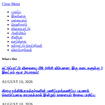
Close Menu
முகப்பு
இலங்கை
மலையகம்
வெளிநாடு
விளையாட்டு
ஆன்மீகம்
சினிமா
வாழ்க்கை
உள்நாட்டு செய்திகள்
விளம்பரங்கள்
What's Hot
கட்டுப்பாட்டு விலையை மீறி அரிசி விற்பனை: இரு கடைகளுக்கு 3
இலட்சம் ரூபா அபராதம்!
AUGUST 10, 2026
கிராம உத்தியோகத்தர்களின் பணிப்புறக்கணிப்பு: பயணக்
கொடுப்பனவு தாமதத்தால் இன்றும் நாளையும் சேவை பாதிப்பு
AUGUST 10, 2026