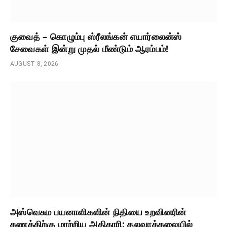
குவைத் – கொழும்பு ஸ்ரீலங்கன் எயார்லைன்ஸ்
சேவைகள் இன்று முதல் மீண்டும் ஆரம்பம்!
AUGUST 8, 2026
அஸ்வெசும பயனாளிகளின் நிதியை உறவினரின்
கணக்கிற்கு மாற்றிய அதிகாரி: தலவாக்கலையில்