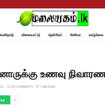
வெளிநாடு
விளையாட்டு
ஆன்மீகம்
சினிமா
வாழ்க்கை
னோருக்கு உணவு நிவார
023
NO COMMENTS
1 MIN READ
App