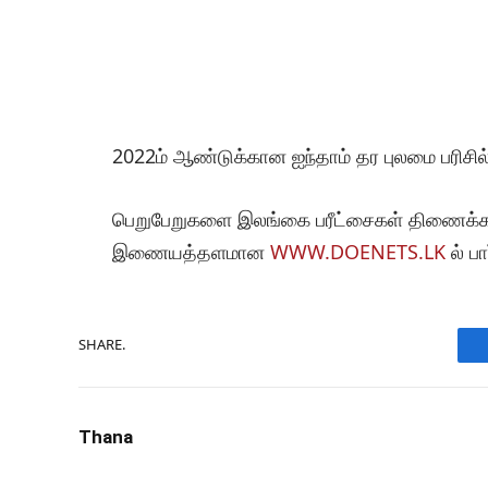
2022ம் ஆண்டுக்கான ஐந்தாம் தர புலமை பரிசில
பெறுபேறுகளை இலங்கை பரீட்சைகள் திணைக்கள
இணையத்தளமான
WWW.DOENETS.LK
ல் பா
SHARE.
Thana