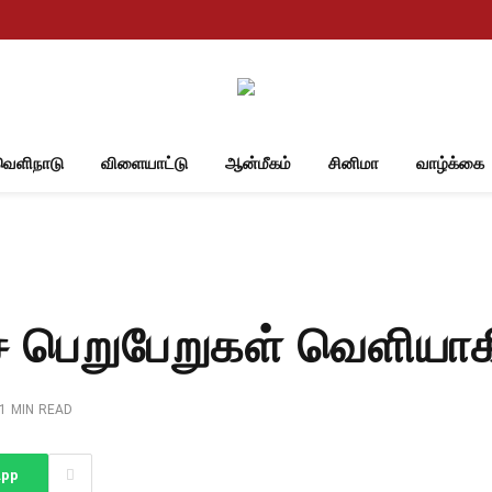
வெளிநாடு
விளையாட்டு
ஆன்மீகம்
சினிமா
வாழ்க்கை
்சை பெறுபேறுகள் வெளியா
1 MIN READ
App