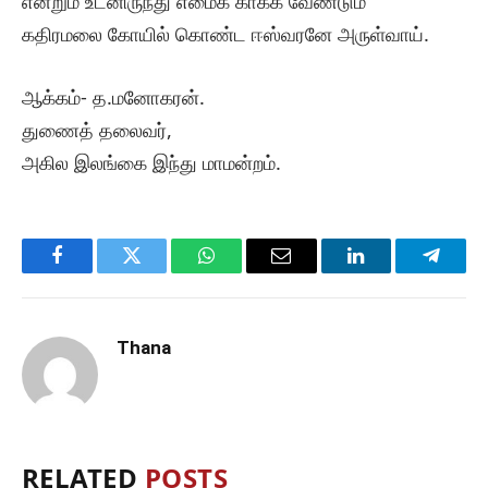
என்றும் உடனிருந்து எமைக் காக்க வேண்டும்
கதிரமலை கோயில் கொண்ட ஈஸ்வரனே அருள்வாய்.
ஆக்கம்- த.மனோகரன்.
துணைத் தலைவர்,
அகில இலங்கை இந்து மாமன்றம்.
Facebook
Twitter
WhatsApp
Email
LinkedIn
Telegr
Thana
RELATED
POSTS