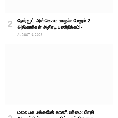
நோர்வூட் அஸ்வெசும ஊழல்: மேலும் 2
அதிகாரிகள் அதிரடி பணிநீக்கம்!-
AUGUST 9, 2026
மலையக மக்களின் காணி உரிமை: பிரதி