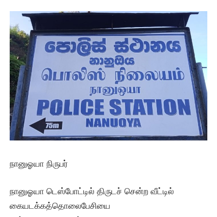
நானுஓயா நிருபர்
நானுஓயா டெஸ்போட்டில் திருடச் சென்ற வீட்டில்
கையடக்கத்தொலைபேசியை