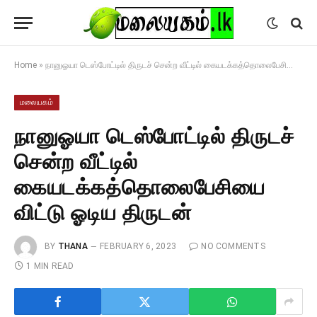
Home
»
நானுஓயா டெஸ்போட்டில் திருடச் சென்ற வீட்டில் கையடக்கத்தொலைபேசியை விட்டு ஓடிய திருடன்
மலையகம்
நானுஓயா டெஸ்போட்டில் திருடச்
சென்ற வீட்டில்
கையடக்கத்தொலைபேசியை
விட்டு ஓடிய திருடன்
BY
THANA
FEBRUARY 6, 2023
NO COMMENTS
1 MIN READ