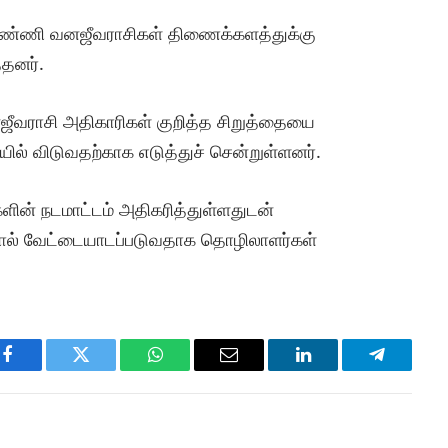
த்தண்ணி வனஜீவராசிகள் திணைக்களத்துக்கு
்தனர்.
னஜீவராசி அதிகாரிகள் குறித்த சிறுத்தையை
ியில் விடுவதற்காக எடுத்துச் சென்றுள்ளனர்.
ன் நடமாட்டம் அதிகரித்துள்ளதுடன்
ளால் வேட்டையாடப்படுவதாக தொழிலாளர்கள்
Facebook
Twitter
WhatsApp
Email
LinkedIn
Telegram