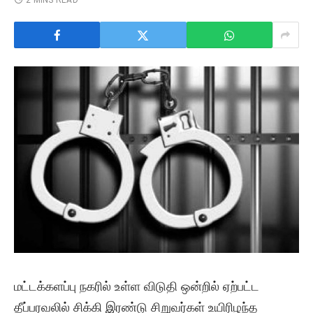
2 MINS READ
மட்டக்களப்பு நகரில் உள்ள விடுதி ஒன்றில் ஏற்பட்ட
தீப்பரவலில் சிக்கி இரண்டு சிறுவர்கள் உயிரிழந்த