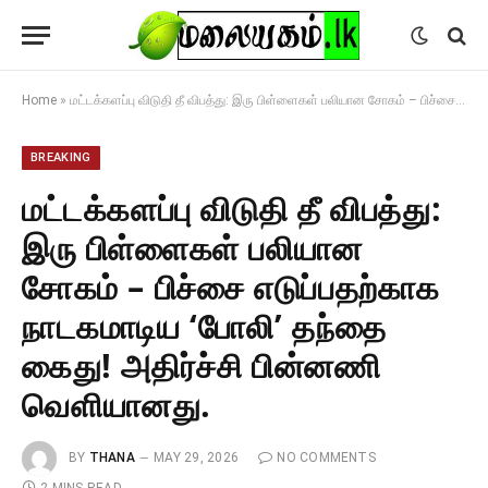
Home
»
மட்டக்களப்பு விடுதி தீ விபத்து: இரு பிள்ளைகள் பலியான சோகம் – பிச்சை எடுப்பதற்காக நாடகமாடிய ‘போலி’ தந்தை கைது! அதிர்ச்சி பின்னணி வௌியானது.
BREAKING
மட்டக்களப்பு விடுதி தீ விபத்து:
இரு பிள்ளைகள் பலியான
சோகம் – பிச்சை எடுப்பதற்காக
நாடகமாடிய ‘போலி’ தந்தை
கைது! அதிர்ச்சி பின்னணி
வௌியானது.
BY
THANA
MAY 29, 2026
NO COMMENTS