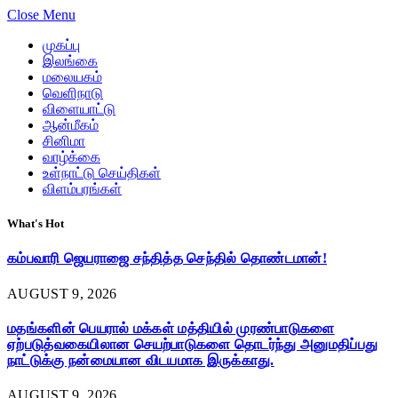
Close Menu
முகப்பு
இலங்கை
மலையகம்
வெளிநாடு
விளையாட்டு
ஆன்மீகம்
சினிமா
வாழ்க்கை
உள்நாட்டு செய்திகள்
விளம்பரங்கள்
What's Hot
கம்பவாரி ஜெயராஜை சந்தித்த செந்தில் தொண்டமான்!
AUGUST 9, 2026
மதங்களின் பெயரால் மக்கள் மத்தியில் முரண்பாடுகளை
ஏற்படுத்வகையிலான செயற்பாடுகளை தொடர்ந்து அனுமதிப்பது
நாட்டுக்கு நன்மையான விடயமாக இருக்காது.
AUGUST 9, 2026