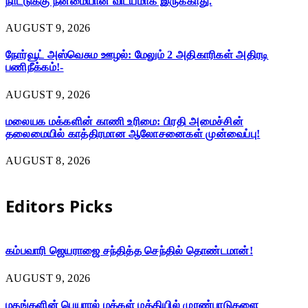
நாட்டுக்கு நன்மையான விடயமாக இருக்காது.
AUGUST 9, 2026
நோர்வூட் அஸ்வெசும ஊழல்: மேலும் 2 அதிகாரிகள் அதிரடி
பணிநீக்கம்!-
AUGUST 9, 2026
மலையக மக்களின் காணி உரிமை: பிரதி அமைச்சின்
தலைமையில் காத்திரமான ஆலோசனைகள் முன்வைப்பு!
AUGUST 8, 2026
Editors Picks
கம்பவாரி ஜெயராஜை சந்தித்த செந்தில் தொண்டமான்!
AUGUST 9, 2026
மதங்களின் பெயரால் மக்கள் மத்தியில் முரண்பாடுகளை