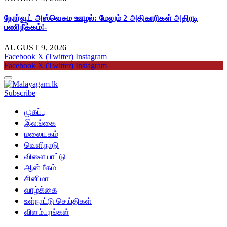
நோர்வூட் அஸ்வெசும ஊழல்: மேலும் 2 அதிகாரிகள் அதிரடி
பணிநீக்கம்!-
AUGUST 9, 2026
Facebook
X (Twitter)
Instagram
Facebook
X (Twitter)
Instagram
Subscribe
முகப்பு
இலங்கை
மலையகம்
வெளிநாடு
விளையாட்டு
ஆன்மீகம்
சினிமா
வாழ்க்கை
உள்நாட்டு செய்திகள்
விளம்பரங்கள்