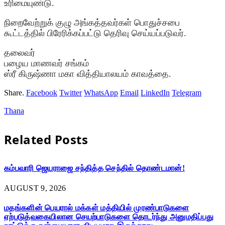
உரிமையுண்டு.
நிறைவேற்றுக் குழு அங்கத்தவர்கள் பொதுச்சபை
கூட்டத்தில் பிரேரிக்கப்பட்டு தெரிவு செய்யப்படுவர்.
தலைவர்
பழைய மாணவர் சங்கம்
ஸ்ரீ கிருஷ்ணா மகா வித்தியாலயம் காவத்தை.
Share.
Facebook
Twitter
WhatsApp
Email
LinkedIn
Telegram
Thana
Related
Posts
கம்பவாரி ஜெயராஜை சந்தித்த செந்தில் தொண்டமான்!
AUGUST 9, 2026
மதங்களின் பெயரால் மக்கள் மத்தியில் முரண்பாடுகளை
ஏற்படுத்வகையிலான செயற்பாடுகளை தொடர்ந்து அனுமதிப்பது