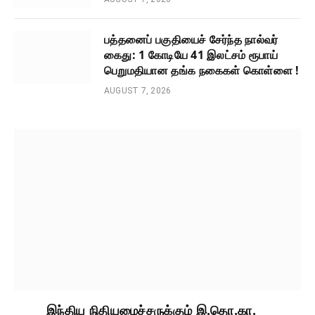
பத்தனைப் பகுதியைச் சேர்ந்த நால்வர்
கைது: 1 கோடியே 41 இலட்சம் ரூபாய்
பெறுமதியான தங்க நகைகள் கொள்ளை !
AUGUST 7, 2026
இந்திய நிதியமைச்சருக்கும் இ.தொ.கா.