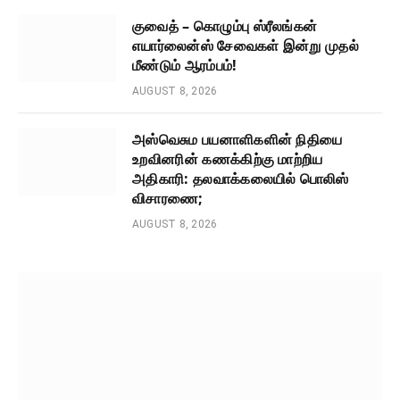
குவைத் – கொழும்பு ஸ்ரீலங்கன்
எயார்லைன்ஸ் சேவைகள் இன்று முதல்
மீண்டும் ஆரம்பம்!
AUGUST 8, 2026
அஸ்வெசும பயனாளிகளின் நிதியை
உறவினரின் கணக்கிற்கு மாற்றிய
அதிகாரி: தலவாக்கலையில் பொலிஸ்
விசாரணை;
AUGUST 8, 2026