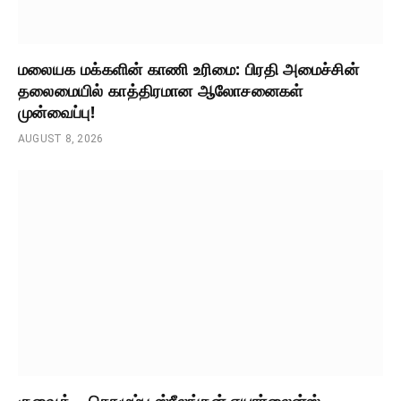
மலையக மக்களின் காணி உரிமை: பிரதி அமைச்சின்
தலைமையில் காத்திரமான ஆலோசனைகள்
முன்வைப்பு!
AUGUST 8, 2026
குவைத் – கொழும்பு ஸ்ரீலங்கன் எயார்லைன்ஸ்