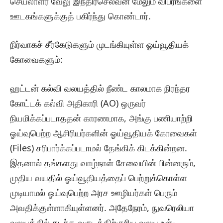
செயலாளர் வேலு இந்திரசெல்வன் மேலும் விபரங்களை
ஊடகங்களுக்குத் பகிர்ந்து கொண்டார்.
​நிர்வாகச் சீர்கேடுகளும் முடங்கியுள்ள ஓய்வூதியக்
கோவைகளும்:
ஹட்டன் கல்வி வலயத்தில் நீண்ட காலமாக நிரந்தர
கோட்டக் கல்வி அதிகாரி (AO) ஒருவர்
நியமிக்கப்படாததன் காரணமாக, அங்கு பணியாற்றி
ஓய்வுபெற்ற ஆசிரியர்களின் ஓய்வூதியக் கோவைகள்
(Files) சரிபார்க்கப்படாமல் தேங்கிக் கிடக்கின்றன.
இதனால் தங்களது வாழ்நாள் சேவையின் பின்னரும்,
முதிய வயதில் ஓய்வூதியத்தைப் பெற்றுக்கொள்ள
முடியாமல் ஓய்வுபெற்ற அரச ஊழியர்கள் பெரும்
அவதிக்குள்ளாகியுள்ளனர். அதேநேரம், நுவரெலியா
வலயத்தில் கடந்த வருடத்திற்குரிய வலய உள்-