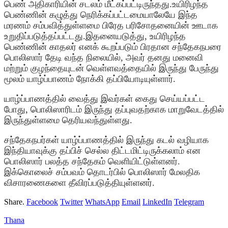
பெண் அதிகாரியின் சடலம் மீட்கப்பட்டிருந்தது.உயிரிழந்த
பெண்ணின் கழுத்து நெரிக்கப்பட்டமையாலேயே இந்த
மரணம் சம்பவித்துள்ளமை பிரேத பரிசோதனையின் ஊடாக
உறுதிப்படுத்தப்பட்டது.இதனையடுத்து, உயிரிழந்த
பெண்ணின் காதலர் எனக் கூறப்படும் பிரதான சந்தேகநபரை
பொலிஸார் தேடி வந்த நிலையில், அவர் தனது மனைவி
மற்றும் குழந்தையுடன் வெள்ளவத்தையில் இருந்து பேருந்து
மூலம் யாழ்ப்பாணம் நோக்கி தப்பியோடியுள்ளார்.
யாழ்ப்பாணத்தில் வைத்து இவர்கள் கைது செய்யப்பட்ட
போது, பொலிஸாரிடம் இருந்து தப்புவதற்காக மாறுவேடத்தில்
இருந்துள்ளமை தெரியவந்துள்ளது.
சந்தேகநபர்கள் யாழ்ப்பாணத்தில் இருந்து கடல் வழியாக
இந்தியாவுக்கு தப்பிச் செல்ல திட்டமிட்டிருக்கலாம் என
பொலிஸார் பலத்த சந்தேகம் வெளியிட்டுள்ளனர்.
இக்கொலைச் சம்பவம் தொடர்பில் பொலிஸார் மேலதிக
விசாரணைகளை தீவிரப்படுத்தியுள்ளனர்.
Share.
Facebook
Twitter
WhatsApp
Email
LinkedIn
Telegram
Thana