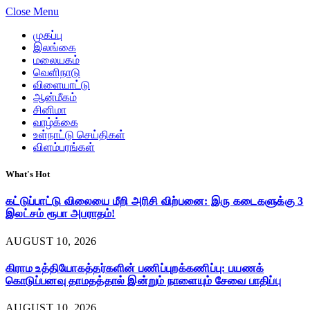
Close Menu
முகப்பு
இலங்கை
மலையகம்
வெளிநாடு
விளையாட்டு
ஆன்மீகம்
சினிமா
வாழ்க்கை
உள்நாட்டு செய்திகள்
விளம்பரங்கள்
What's Hot
கட்டுப்பாட்டு விலையை மீறி அரிசி விற்பனை: இரு கடைகளுக்கு 3
இலட்சம் ரூபா அபராதம்!
AUGUST 10, 2026
கிராம உத்தியோகத்தர்களின் பணிப்புறக்கணிப்பு: பயணக்
கொடுப்பனவு தாமதத்தால் இன்றும் நாளையும் சேவை பாதிப்பு
AUGUST 10, 2026