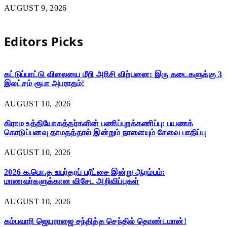
AUGUST 9, 2026
Editors Picks
கட்டுப்பாட்டு விலையை மீறி அரிசி விற்பனை: இரு கடைகளுக்கு 3
இலட்சம் ரூபா அபராதம்!
AUGUST 10, 2026
கிராம உத்தியோகத்தர்களின் பணிப்புறக்கணிப்பு: பயணக்
கொடுப்பனவு தாமதத்தால் இன்றும் நாளையும் சேவை பாதிப்பு
AUGUST 10, 2026
2026 க.பொ.த உயர்தரப் பரீட்சை இன்று ஆரம்பம்:
மாணவர்களுக்கான விசேட அறிவிப்புகள்
AUGUST 10, 2026
கம்பவாரி ஜெயராஜை சந்தித்த செந்தில் தொண்டமான்!