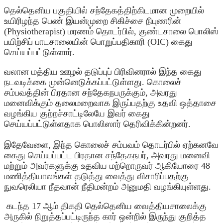
தெல்தெனிய பகுதியில் சந்தேகத்திற்கிடமான முறையில்
உயிரிழந்த பெண் இயன்முறை சிகிச்சை நிபுணரின்
(Physiotherapist) மரணம் தொடர்பில், குண்டசாலை பொலிஸ்
பயிற்சிப் பாடசாலையின் பொறுப்பதிகாரி (OIC) கைது
செய்யப்பட்டுள்ளார்.
வலான மத்திய ஊழல் தடுப்புப் பிரிவினரால் இந்த கைது
நடவடிக்கை முன்னெடுக்கப்பட்டுள்ளது. கொலைச்
சம்பவத்தின் பிரதான சந்தேகநபருக்கும், அவரது
மனைவிக்கும் தலைமறைவாக இருப்பதற்கு உதவி ஒத்தாசை
வழங்கிய குற்றச்சாட்டிலேயே இவர் கைது
செய்யப்பட்டுள்ளதாக பொலிஸார் தெரிவிக்கின்றனர்.
இதேவேளை, இந்த கொலைச் சம்பவம் தொடர்பில் ஏற்கனவே
கைது செய்யப்பட்ட பிரதான சந்தேகநபர், அவரது மனைவி
மற்றும் அவர்களுக்கு உதவிய மற்றொருவர் ஆகியோரை 48
மணித்தியாலங்கள் தடுத்து வைத்து விசாரிப்பதற்கு
நுவரெலியா நீதவான் நீதிமன்றம் அனுமதி வழங்கியுள்ளது.
கடந்த 17 ஆம் திகதி தெல்தெனிய வைத்தியசாலைக்கு
அருகில் நிறுத்தப்பட்டிருந்த கார் ஒன்றில் இருந்து குறித்த