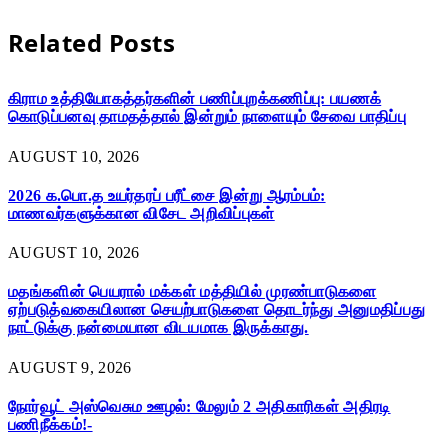
Related
Posts
கிராம உத்தியோகத்தர்களின் பணிப்புறக்கணிப்பு: பயணக்
கொடுப்பனவு தாமதத்தால் இன்றும் நாளையும் சேவை பாதிப்பு
AUGUST 10, 2026
2026 க.பொ.த உயர்தரப் பரீட்சை இன்று ஆரம்பம்:
மாணவர்களுக்கான விசேட அறிவிப்புகள்
AUGUST 10, 2026
மதங்களின் பெயரால் மக்கள் மத்தியில் முரண்பாடுகளை
ஏற்படுத்வகையிலான செயற்பாடுகளை தொடர்ந்து அனுமதிப்பது
நாட்டுக்கு நன்மையான விடயமாக இருக்காது.
AUGUST 9, 2026
நோர்வூட் அஸ்வெசும ஊழல்: மேலும் 2 அதிகாரிகள் அதிரடி
பணிநீக்கம்!-