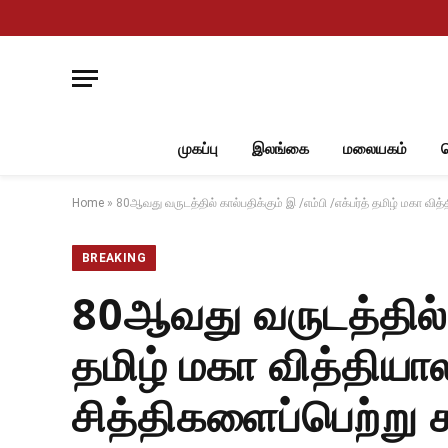
முகப்பு
இலங்கை
மலையகம்
Home
»
80ஆவது வருடத்தில் கால்பதிக்கும் இ /எம்பி /எக்பர்த் தமிழ் மகா
BREAKING
80ஆவது வருடத்தில் க
தமிழ் மகா வித்தி
சித்திகளைப்பெற்ற