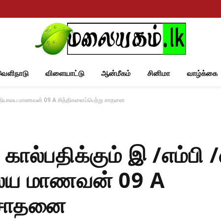
வெளிநாடு
விளையாட்டு
ஆன்மீகம்
சினிமா
வாழ்க்கை
 வித்தியாலய மாணவன் 09 A சித்திகளைப்பெற்று சாதனை
ால்பதிக்கும் இ /எம்பி /எ
யாலய மாணவன் 09 A
ு சாதனை