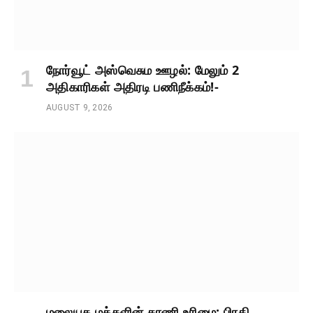
நோர்வூட் அஸ்வெசும ஊழல்: மேலும் 2
அதிகாரிகள் அதிரடி பணிநீக்கம்!-
AUGUST 9, 2026
மலையக மக்களின் காணி உரிமை: பிரதி