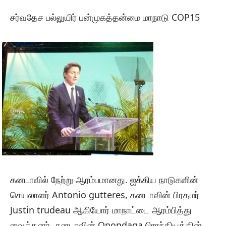
சர்வதேச பல்லுயிர் பன்முகத்தன்மை மாநாடு COP15
கனடாவில் நேற்று ஆரம்பமானது. ஐக்கிய நாடுகளின்
செயலாளர் Antonio gutteres, கனடாவின் பிரதமர்
Justin trudeau ஆகியோர் மாநாட்டை ஆரம்பித்து
வைத்தனர். கனடாவின் Onondaga பிராந்தியத்தின்