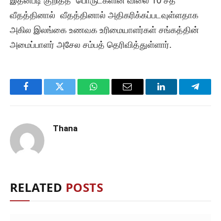
இதன்படி குறித்த பொருட்களின் விலை 10 சத
வீதத்தினால் வீதத்தினால் அதிகரிக்கப்படவுள்ளதாக
அகில இலங்கை உணவக உரிமையாளர்கள் சங்கத்தின்
அமைப்பாளர் அசேல சம்பத் தெரிவித்துள்ளார்.
Facebook
Twitter
WhatsApp
Email
LinkedIn
Telegr
Thana
RELATED
POSTS