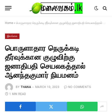
Home
»
பொருளாதார நெருக்கடி தீர்வுக்கான குழுவிற்கு ஜனாதிபதி செயலகத்தால் ஆனந்தகுமார் நியமனம்
இலங்கை
பொருளாதார நெருக்கடி
தீர்வுக்கான குழுவிற்கு
ஜனாதிபதி செயலகத்தால்
ஆனந்தகுமார் நியமனம்
BY
THANA
MARCH 10, 2023
NO COMMENTS
1 MIN READ